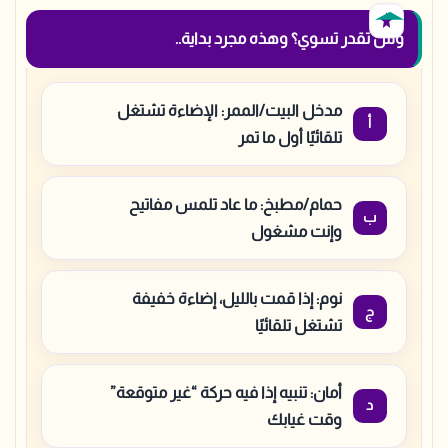
وش تقدر تسوي؟ وهذه مجرد بداية..
مدخل البيت/الممر: الإضاءة تشتغل
تلقائيًا أول ما تمر
حمام/مطبخ: ما عاد تلمس مفاتيح
وإنت مشغول
نوم: إذا قمت بالليل، إضاءة خفيفة
تشتغل تلقائيًا
أمان: تنبيه إذا فيه حركة “غير متوقعة”
وقت غيابك