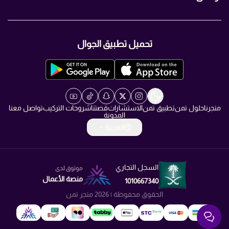
+966560007466
تحميل تطبيق الجوال
+966560007466
info@TMN.sa
https://t.me/TMN_smart
متجرنا
حلول تمن
تطبيق تمن
الاستشارات
قصتنا
شروحات التركيب
تواصل معنا
المدونة
العربية
السجل التجاري
موثوق لدى
منصة الأعمال
1010667340
الحقوق محفوظة | 2026
متجر تمن