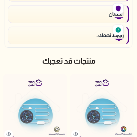
الضمان
راوبط تهمك..
منتجات قد تعجبك