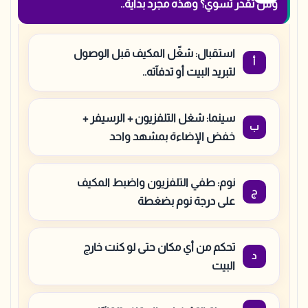
وش تقدر تسوي؟ وهذه مجرد بداية..
استقبال: شغّل المكيف قبل الوصول
لتبريد البيت أو تدفآته..
سينما: شغل التلفزيون + الرسيفر +
خفض الإضاءة بمشهد واحد
نوم: طفي التلفزيون واضبط المكيف
على درجة نوم بضغطة
تحكم من أي مكان حتى لو كنت خارج
البيت