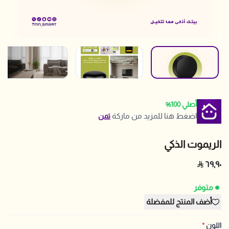
أصلي 100%
اضغط هنا للمزيد من ماركة
تمن
الريموت الذكي
٦٩٫٩٠
متوفر
أضف المنتج للمفضلة
اللون
*