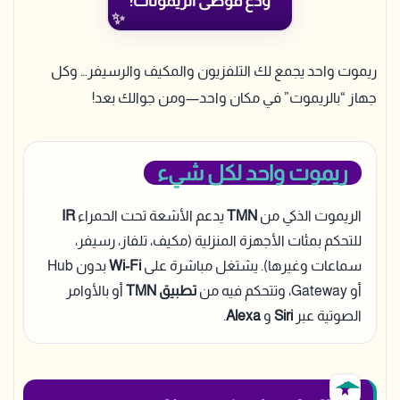
ودع فوضى الريموتات!
ريموت واحد يجمع لك التلفزيون والمكيف والرسيفر… وكل
جهاز “بالريموت” في مكان واحد—ومن جوالك بعد!
ريموت واحد لكل شيء
الريموت الذكي من
TMN
يدعم الأشعة تحت الحمراء
IR
للتحكم بمئات الأجهزة المنزلية (مكيف، تلفاز، رسيفر،
سماعات وغيرها). يشتغل مباشرة على
Wi-Fi
بدون Hub
أو Gateway، وتتحكم فيه من
تطبيق TMN
أو بالأوامر
الصوتية عبر
Siri
و
Alexa
.