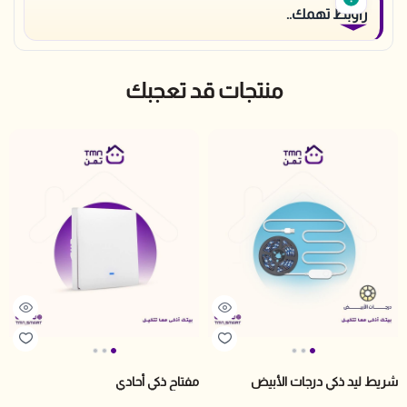
راوبط تهمك..
منتجات قد تعجبك
شريط ليد ذكي درجات الأبيض
مفتاح ذكي أحادي