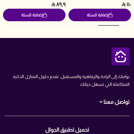
٨٩٫٩
١١٠
إضافة للسلة
إضافة للسلة
متجر تمن
بوابتك إلى الراحة والرفاهية والمستقبل. نقدم حلول المنازل الذكية
المتكاملة التي تسهل حياتك
تواصل معنا
+966560007466
تحميل تطبيق الجوال
+966560007466