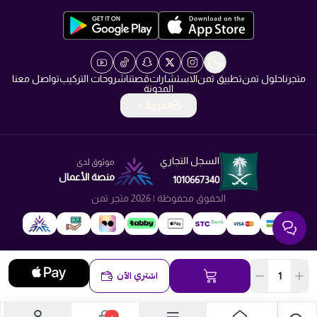
info@TMN.sa
https://t.me/TMN_smart
متجرنا
حلول تمن
تطبيق تمن
الاستشارات
قصتنا
شروحات التركيب
تواصل معنا
المدونة
العربية
السجل التجاري
موثوق لدى
منصة الأعمال
1010667340
الحقوق محفوظة | 2026
متجر تمن
اشتري الآن
٠