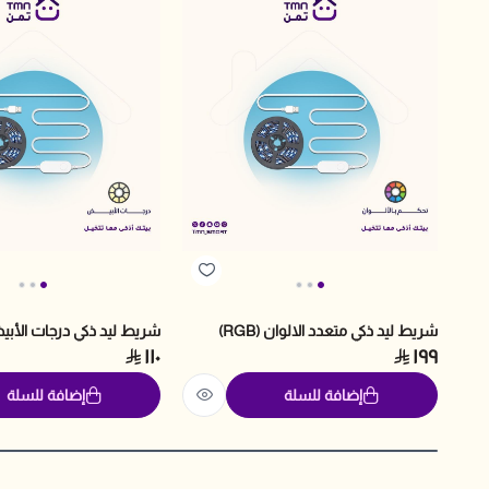
شريط ليد ذكي متعدد الالوان (RGB)
شريط ليد ذكي درجات الأب
١١٠
١٩٩
إضافة للسلة
إضافة للسلة