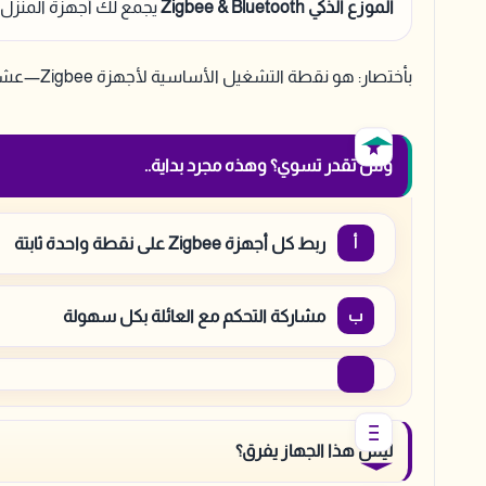
الموزع الذكي Zigbee & Bluetooth
يجمع لك أجهزة المنزل 
بأختصار: هو نقطة التشغيل الأساسية لأجهزة Zigbee—عشان بيتك يصير أذكى بدون ما تتأثر شبكة الواي فاي.
وش تقدر تسوي؟ وهذه مجرد بداية..
ربط كل أجهزة Zigbee على نقطة واحدة ثابتة
مشاركة التحكم مع العائلة بكل سهولة
ليش هذا الجهاز يفرق؟