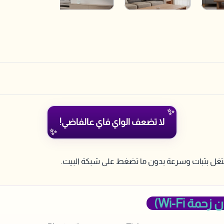
لا تضعف الواي فاي عالفاضي!