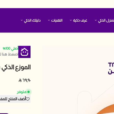
منزل الذكي
غرف ذكية
التقنيات
دليلك الذكي
أصلي 100%
اضغط هنا لل
الموزع الذكي Zigbee & Bluetooth
٦٩٫٩٠
متوفر
أضف المنتج للمف