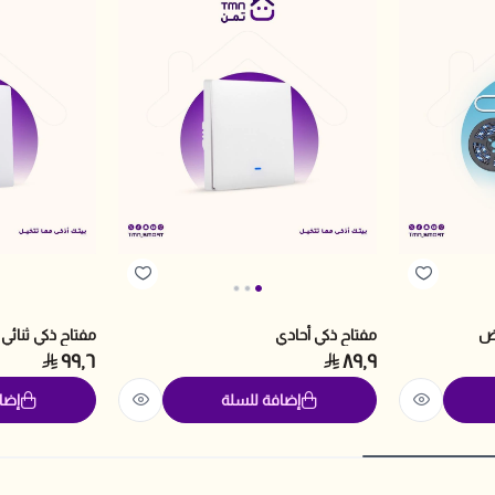
يض
مفتاح ذكي أحادي
مفتاح ذكي ثنائي
٩٩٫٦
٨٩٫٩
إضافة للسلة
إضا