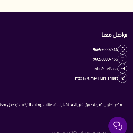
تواصل معنا
+966560007466
+966560007466
info@TMN.sa
https://t.me/TMN_smart
متجرنا
حلول تمن
تطبيق تمن
الاستشارات
قصتنا
شروحات التركيب
تواصل معنا
الحقوق محفوظة | 2026
متجر تمن