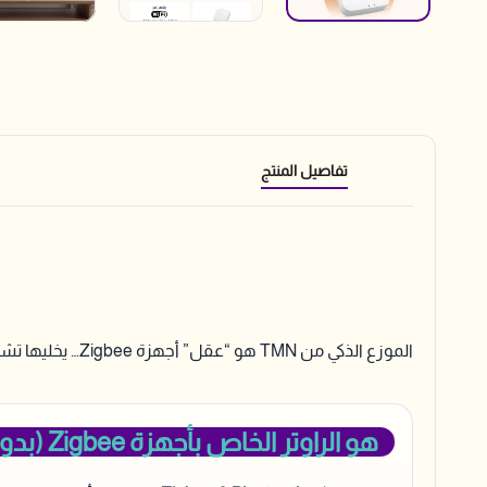
تفاصيل المنتج
الموزع الذكي من TMN هو “عقل” أجهزة Zigbee… يخليها تشتغل بثبات وسرعة بدون ما تضغط على شبكة البيت.
هو الراوتر الخاص بأجهزة Zigbee (بدون زحمة Wi-Fi)