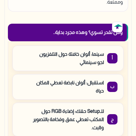
وممتعة.
وش تقدر تسوي؟ وهذه مجرد بداية..
سينما: ألوان خافتة حول التلفزيون
لجو سينمائي
استقبال: ألوان نابضة تعطي المكان
حياة
للـSetup حقك: إضاءة RGB حول
المكتب تعطي عمق وفخامة بالتصوير
والبث.