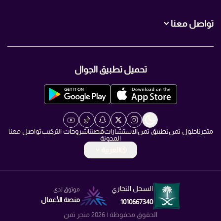
تواصل معنا
+966560007466
تحميل تطبيق الجوال
+966560007466
info@TMN.sa
https://t.me/TMN_smart
متجرنا
حلول تمن
تطبيق تمن
الاستشارات
قصتنا
شروحات التركيب
تواصل معنا
المدونة
العربية
السجل التجاري
موثوق لدى
منصة الأعمال
1010667340
الحقوق محفوظة | 2026
متجر تمن