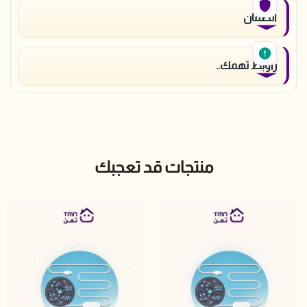
الضمان
راوبط تهمك..
منتجات قد تعجبك