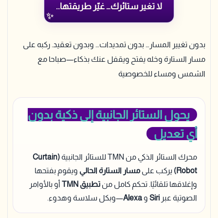
لا تغير ستائرك… غيّر طريقتها..
بدون تغيير المسار… بدون تمديدات… وبدون تعقيد. ركبه على
مسار الستارة وخله يفتح ويقفل عنك بذكاء—صباحا مع
الشمس ومساء للخصوصية
يحول الستائر الجانبية إلى ذكية بدون
أي تعديل
محرك الستائر الذكي من TMN للستائر الجانبية
(Curtain
Robot)
يركب على
مسار الستارة الحالي
ويقوم بفتحها
وإغلاقها تلقائيًا. تحكم كامل من
تطبيق TMN
أو بالأوامر
الصوتية عبر
Siri
و
Alexa
—وبكل سلاسة وهدوء.