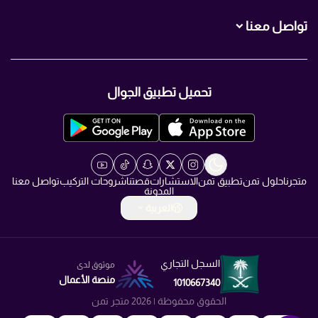
تواصل معنا
+966560007466
تحميل تطبيق الجوال
+966560007466
info@TMN.sa
https://t.me/TMN_smart
متجرنا
حلول تمن
تطبيق تمن
الاستشارات
قصتنا
شروحات التركيب
تواصل معنا
المدونة
العربية
السجل التجاري
موثوق لدى
منصة الأعمال
1010667340
الحقوق محفوظة | 2026
متجر تمن