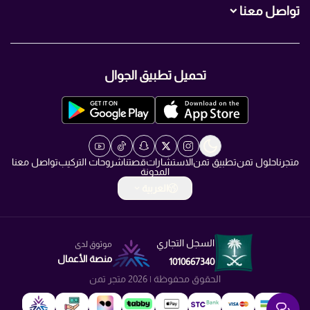
تواصل معنا
+966560007466
تحميل تطبيق الجوال
+966560007466
info@TMN.sa
https://t.me/TMN_smart
متجرنا
حلول تمن
تطبيق تمن
الاستشارات
قصتنا
شروحات التركيب
تواصل معنا
المدونة
العربية
السجل التجاري
موثوق لدى
منصة الأعمال
1010667340
الحقوق محفوظة | 2026
متجر تمن