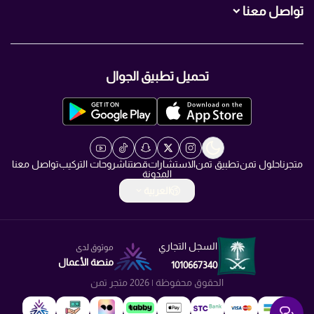
تواصل معنا
+966560007466
تحميل تطبيق الجوال
+966560007466
info@TMN.sa
https://t.me/TMN_smart
متجرنا
حلول تمن
تطبيق تمن
الاستشارات
قصتنا
شروحات التركيب
تواصل معنا
المدونة
العربية
السجل التجاري
موثوق لدى
منصة الأعمال
1010667340
الحقوق محفوظة | 2026
متجر تمن