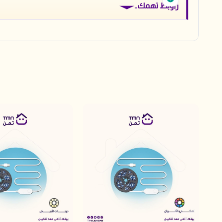
راوبط تهمك..