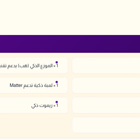
1 × الموزع الذكي (هب) يدعم تقنية Zigbee & Bluetooth
1 × لمبة ذكية تدعم Matter
1 × ريموت ذكي