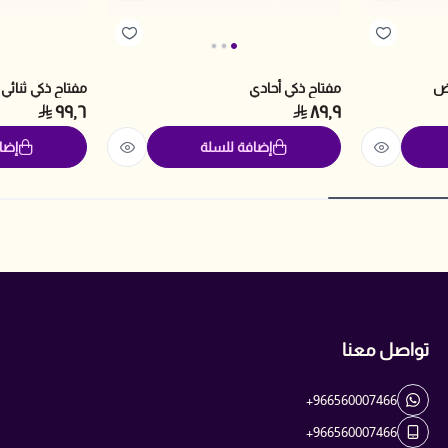
يض
مفتاح ذكي أحادي
مفتاح ذكي ثنائي
٩٩٫٦
٨٩٫٩
إضافة للسلة
إضا
تواصل معنا
+966560007466
+966560007466