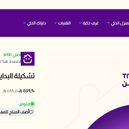
منزل الذكي
غرف ذكية
التقنيات
دليلك الذكي
أصلي 100%
اضغط هنا لل
تشكيلة البداي
٤٨٨٫٥٠
٤٥٩٫٩٠
متوفر
أضف المنتج للمف