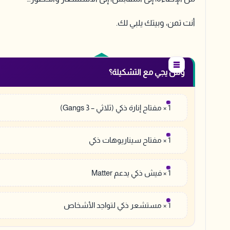
أنت تمن، وبيتك يلبي لك.
وش يجي مع التشكيلة؟
1 × مفتاح إنارة ذكي (ثلاثي – 3 Gangs)
1 × مفتاح سيناريوهات ذكي
1 × فيش ذكي يدعم Matter
1 × مستشعر ذكي لتواجد الأشخاص