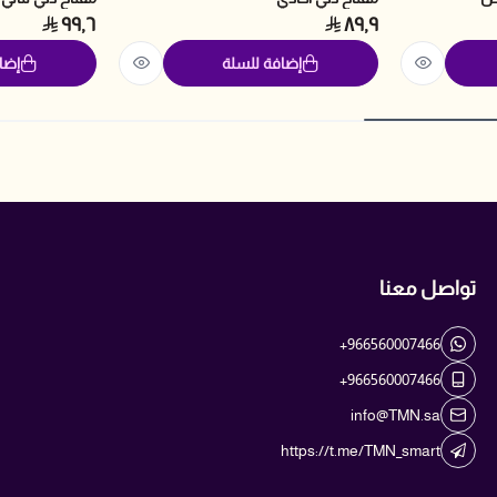
٩٩٫٦
٨٩٫٩
إضافة للسلة
إضا
تواصل معنا
+966560007466
+966560007466
info@TMN.sa
https://t.me/TMN_smart