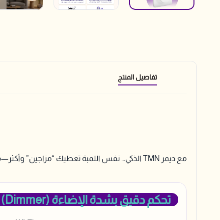
تفاصيل المنتج
مع ديمر TMN الذكي… نفس اللمبة تعطيك “مزاجين” وأكثر—من خافت وناعم إلى ساطع ومنعش، وكلها من جوالك أو بصوتك.
تحكم دقيق بشدة الإضاءة (Dimmer)