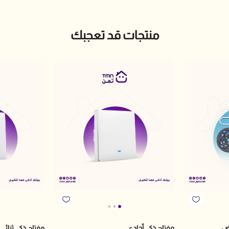
منتجات قد تعجبك
يض
مفتاح ذكي أحادي
مفتاح ذكي ثنائي