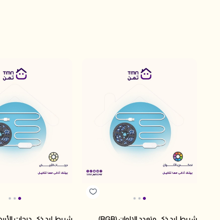
شريط ليد ذكي متعدد الالوان (RGB)
شريط ليد ذكي درجات الأب