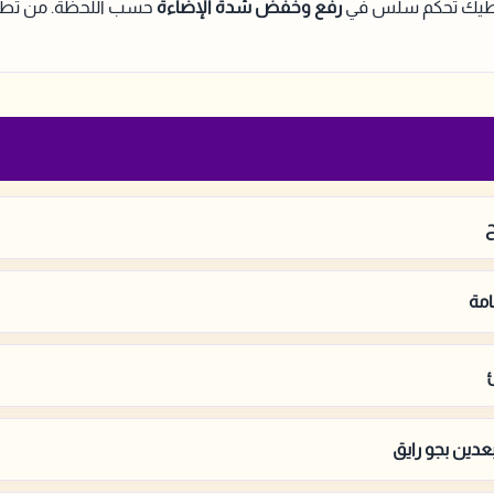
يك تحكم سلس في
رفع وخفض شدة الإضاءة
حسب اللحظة. من تطبيق TMN أو بالأوامر الصو
ح
مة
ئ
دين بجو رايق