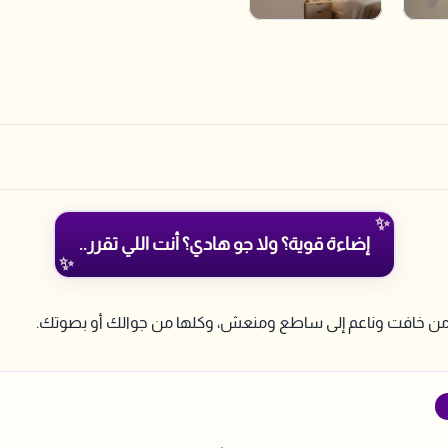
إضاءة قوية؟ ولا جو هادي؟ أنت اللي تقرر..