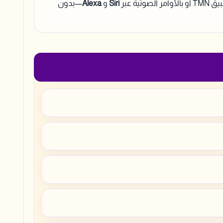
تية عبر
Siri
و
Alexa
—بدون