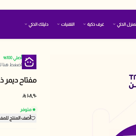
منزل الذكي
غرف ذكية
التقنيات
دليلك الذكي
أصلي 100%
اضغط هنا لل
مفتاح ديمر ذ
١٠٨٫٩٠
متوفر
أضف المنتج للمف