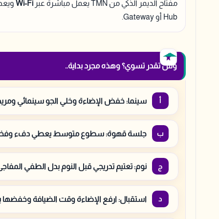
مفتاح الديمر الذكي من TMN يعمل مباشرة عبر
Wi-Fi
ويعط
Hub أو Gateway.
وش تقدر تسوي؟ وهذه مجرد بداية..
سينما: خفض الإضاءة وخلي الجو سينمائي ومري
جلسة قهوة: سطوع متوسط يعطي دفء وفخا
نوم: تعتيم تدريجي قبل النوم بدل الطفي المفاج
استقبال: ارفع الإضاءة وقت الضيافة وخفضها بع