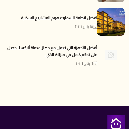
افضل انظمة السمارت هوم للمشاريع السكنية
١٨ يناير ٢٠٢٦
أفضل الأجهزة التي تعمل مع جهاز Alexa أليكسا: احصل
على تحكم كامل في منزلك الذكي
٦ يناير ٢٠٢٦