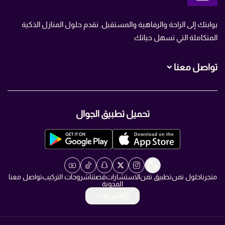
متجر تمن
بوابتك إلى الراحة والرفاهية والمستقبل. نقدم حلول المنازل الذكية
المتكاملة التي تسهل حياتك
تواصل معنا
+966560007466
تحميل تطبيق الجوال
+966560007466
info@TMN.sa
https://t.me/TMN_smart
متجرنا
حلول تمن
تطبيق تمن
الاستشارات
قصتنا
شروحات التركيب
تواصل معنا
المدونة
العربية