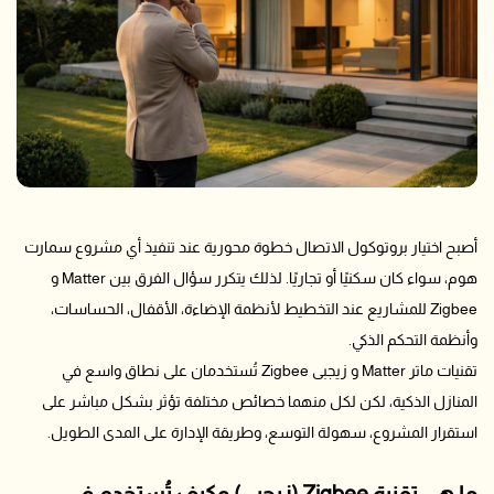
أصبح اختيار بروتوكول الاتصال خطوة محورية عند تنفيذ أي مشروع سمارت
هوم، سواء كان سكنيًا أو تجاريًا. لذلك يتكرر سؤال الفرق بين Matter و
Zigbee للمشاريع عند التخطيط لأنظمة الإضاءة، الأقفال، الحساسات،
وأنظمة التحكم الذكي.
تقنيات ماتر Matter و زيجبى Zigbee تُستخدمان على نطاق واسع في
المنازل الذكية، لكن لكل منهما خصائص مختلفة تؤثر بشكل مباشر على
استقرار المشروع، سهولة التوسع، وطريقة الإدارة على المدى الطويل.
ما هي تقنية Zigbee (زيجبى) وكيف تُستخدم في