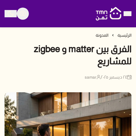
متجر تمن
الرئيسية
المدونة
الفرق بين matter و zigbee
للمشاريع
٢٤ ديسمبر ٢٠٢٥
samar