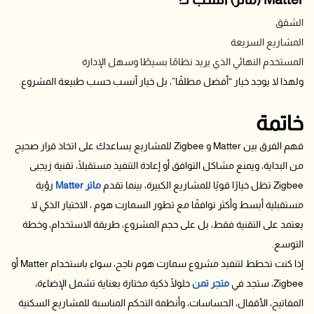
الشقق
المشاريع السريعة
المستخدم النهائي الذي يريد نظامًا بسيطًا وسهل الإدارة
ولهذا لا يوجد خيار “أفضل مطلقًا”، بل خيار أنسب حسب طبيعة المشروع.
خاتمة
فهم الفرق بين Matter و Zigbee للمشاريع يساعدك على اتخاذ قرار صحيح
من البداية، ويمنع مشاكل التوافق أو إعادة التنفيذ مستقبلًا، تقنية زيجبى
Zigbee تظل خيارًا قويًا للمشاريع الكبيرة، بينما تقدم
ماتر Matter
رؤية
مستقبلية أبسط وأكثر توافقًا مع تطور السمارت هوم ، الاختيار الذكي لا
يعتمد على التقنية فقط، بل على حجم المشروع، طريقة الاستخدام، وخطة
التوسع.
إذا كنت تخطط لتنفيذ مشروع سمارت هوم ناجح، سواء باستخدام Matter أو
Zigbee، ستجد في
متجر تمن
حلولًا ذكية مختارة بعناية تشمل الإضاءة،
المفاتيح، الأقفال، الحساسات، وأنظمة التحكم المناسبة للمشاريع السكنية