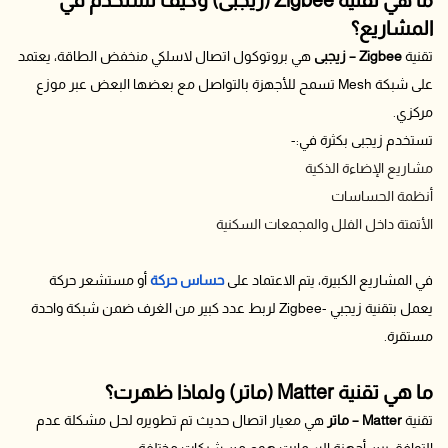
المشاريع؟
تقنية
Zigbee – زيجبى
هي بروتوكول اتصال لاسلكي منخفض الطاقة، يعتمد
على شبكة Mesh تسمح للأجهزة بالتواصل مع بعضها البعض عبر موزع
مركزي.
تستخدم زيجبى بكثرة في:-
مشاريع الإضاءة الذكية
أنظمة الحساسات
الأتمتة داخل الفلل والمجمعات السكنية
في المشاريع الكبيرة، يتم الاعتماد على
حساس حركة
أو مستشعر حركة
يعمل بتقنية زيجبي -Zigbee لربط عدد كبير من الغرف ضمن شبكة واحدة
مستقرة.
ما هي تقنية Matter (ماتر) ولماذا ظهرت؟
تقنية
Matter – ماتر
هي معيار اتصال حديث تم تطويره لحل مشكلة عدم
التوافق بين أجهزة السمارت هوم من شركات مختلفة.