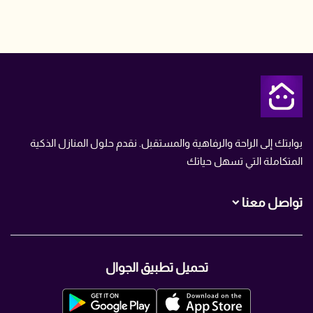
متجر تمن
بوابتك إلى الراحة والرفاهية والمستقبل. نقدم حلول المنازل الذكية
المتكاملة التي تسهل حياتك
تواصل معنا
+966560007466
تحميل تطبيق الجوال
+966560007466
info@TMN.sa
https://t.me/TMN_smart