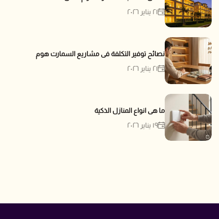
٢١ يناير ٢٠٢٦
نصائح توفير التكلفة فى مشاريع السمارت هوم
٢١ يناير ٢٠٢٦
ما هى انواع المنازل الذكية
١٩ يناير ٢٠٢٦