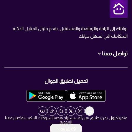
متجر تمن
بوابتك إلى الراحة والرفاهية والمستقبل. نقدم حلول المنازل الذكية
المتكاملة التي تسهل حياتك
تواصل معنا
+966560007466
تحميل تطبيق الجوال
+966560007466
info@TMN.sa
https://t.me/TMN_smart
متجرنا
حلول تمن
تطبيق تمن
الاستشارات
قصتنا
شروحات التركيب
تواصل معنا
المدونة
العربية