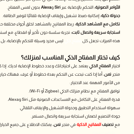
الأوامر الصوتية:
التحكم بالإضاءة عبر
Siri
و
Alexa
بدون لمس المفتاح.
جدولة ذكية:
إمكانية ضبط تشغيل وإيقاف الإضاءة تلقائيًا لتوفير الطاقة.
تكامل مع المشاهد الذكية:
ربط المفاتيح بالمشاهد لخلق أجواء مختلفة حسب
استجابة سريعة واتصال ثابت:
تجربة سلسة دون تأخير أو انقطاع، مع اس
هذه الميزات تجعل كل
مفتاح ذكي
ليس مجرد وسيلة للتحكم بالإضاءة، بل أ
كيف تختار المفتاح الذكي المناسب لمنزلك؟
اختيار
المفتاح الذكي
يعتمد على احتياجاتك وعدد خطوط الإضاءة لديك. إذا كا
متجر
تمن
، أما إذا كنت تبحث عن التحكم بعدة خطوط أو غرف، فهناك خيار
من الأمور المهمة عند الاختيار:
توافق المفتاح مع نظام منزلك الذكي (Zigbee أو Wi-Fi).
قدرة المفتاح على التكامل مع المساعدات الصوتية مثل Siri وAlexa.
سهولة استخدام التطبيق وجدولة التشغيل والإيقاف التلقائي.
جودة التصنيع لضمان استجابة سريعة واتصال مستمر.
مع
تصنيف
المفاتيح الذكية
في متجر
تمن
، يمكنك الاطلاع على جميع الخي