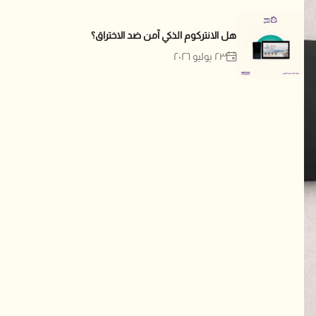
هل الانتركوم الذكي آمن ضد الاختراق؟
٢٣ يوليو ٢٠٢٦