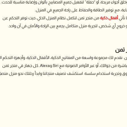
ق أجواء مريحة، أو “حفلة” لتفعيل جميع المصابيح بألوان وإضاءة مناسبة للحدث.
اءة، مع توفير الطاقة والحفاظ على راحة الجميع في المنزل.
ا تأتي
أقفال ذكية
من متجر تمن لتكمل نظام المنزل الذكي، حيث توفر التحكم عن
أو خروج أي شخص، لتجربة منزل متكامل يجمع بين الراحة والأمان في آن واحد.
 تمن
 نقدم لك مجموعة واسعة من المفاتيح الذكية، الأقفال الذكية، وأجهزة التحكم ال
تجعل حياتك أسهل وأكثر راحة. تحكم بالإضاءة، الأبواب، وأنظمة الطاقة مباشرة من جوالك، أو عبر الأوامر الصوتية مع Siri وAlexa. كل جهاز في متجر تمن
وثوق وتجربة استخدام سلسة. استكشف تصنيف منتجاتنا وابدأ رحلتك نحو منزل متص