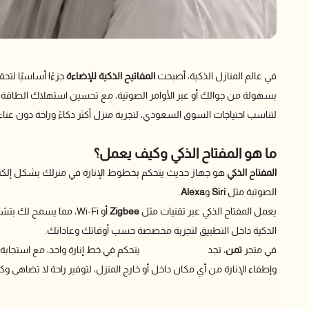
في عالم المنازل الذكية، أصبحت
المفاتيح الذكية للإضاءة
جزءًا أساسيًا لتحق
بسهولة من جوالك أو عبر الأوامر الصوتية، مع تحسين استهلاك الطاقة و
لتناسب احتياجات السوق السعودي، لتجربة منزل أكثر ذكاءً وراحة دون عناء 
ما هو المفتاح الذكي وكيف يعمل؟
المفتاح الذكي
هو جهاز حديث يتحكم بخطوط الإنارة في منزلك بشكل إلكتروني
الصوتية مثل
Siri
و
Alexa
.
يعمل المفتاح الذكي عبر تقنيات مثل
Zigbee
أو Wi-Fi، مما يسمح ل
الذكية داخل التطبيق لتجربة مخصصة حسب أوقاتك وعاداتك.
في متجر
تمن
، تجد
مفتاح ذكي أحادي
يتحكم في خط إنارة واحد، مع استجا
وإطفاء الإنارة من أي مكان داخل أو خارج المنزل، لتوفير راحة لا تضاهى وك