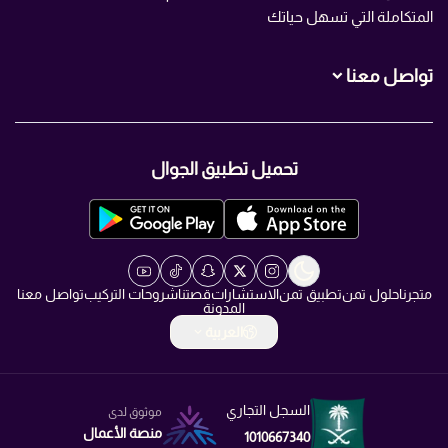
المتكاملة التي تسهل حياتك
تواصل معنا
+966560007466
تحميل تطبيق الجوال
+966560007466
info@TMN.sa
https://t.me/TMN_smart
متجرنا
حلول تمن
تطبيق تمن
الاستشارات
قصتنا
شروحات التركيب
تواصل معنا
المدونة
العربية
السجل التجاري
موثوق لدى
منصة الأعمال
1010667340